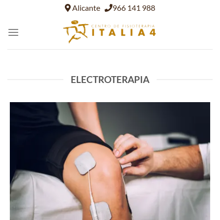
Saltar
Alicante
966 141 988
al
contenido
ELECTROTERAPIA